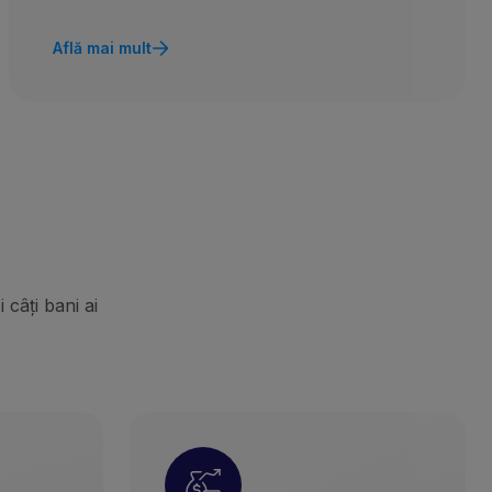
Află mai mult
 câți bani ai
vania
Banca Transilvania