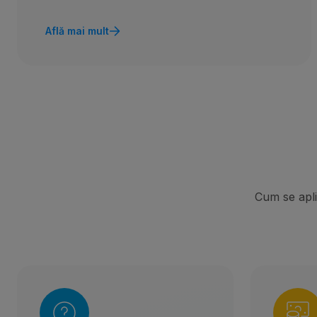
Află mai mult
Cum se aplic
Banca Transilvania
Ban