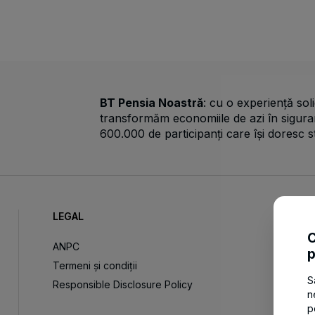
BT Pensia Noastră
: cu o experiență soli
transformăm economiile de azi în sigura
600.000 de participanți care își doresc s
LEGAL
C
ANPC
p
Termeni și condiții
S
Responsible Disclosure Policy
n
p