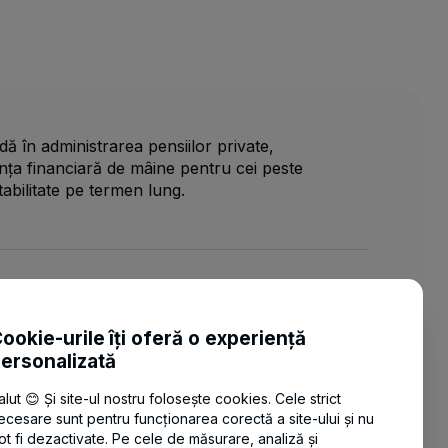
dă în administrarea pensiilor private,
nța financiară de mâine pentru cei peste
tabilitate pe termen lung.
CONTACT
ookie-urile îți oferă o experiență
T:
021 408 29 00
|
021 408 29 39
ersonalizată
E:
contact@btpensianoastra.ro
|
vreaupensie@btpensianoastra.ro
alut 😊 Și site-ul nostru folosește cookies. Cele strict
ecesare sunt pentru funcționarea corectă a site-ului și nu
A: Str. Gheorghe Polizu, Nr. 58-60, Etaj 8
ot fi dezactivate. Pe cele de măsurare, analiză și
(zona 2), Sector 1, București