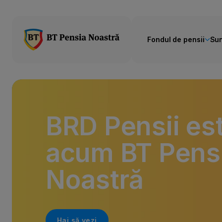
Fondul de pensii
Sun
BRD Pensii es
acum BT Pens
Noastră
Hai să vezi