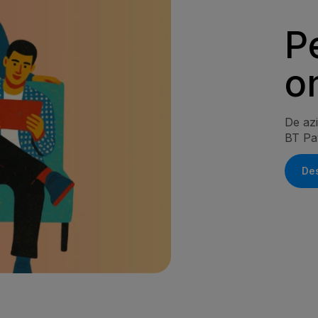
P
o
De azi
BT Pay
De