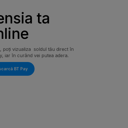
ensia ta
nline
, poți vizualiza soldul tău direct în
, iar în curând vei putea adera.
scarcă BT Pay