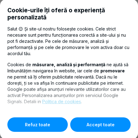
UTILE
Cookie-urile îți oferă o experiență
personalizată
LEGAL
Salut 😊 Și site-ul nostru folosește cookies. Cele strict
necesare sunt pentru funcționarea corectă a site-ului și nu
pot fi dezactivate. Pe cele de măsurare, analiză și
CONTACT
performanță și pe cele de promovare le vom activa doar cu
acordul tău.
Politica de confidențialitate
Politica de cookies
Setări cookies
Cookies de
măsurare, analiză și performanță
ne ajută să
îmbunătățim navigarea în website, iar cele de
promovare
ne permit să îți oferim publicitate relevantă. Dacă nu le
dorești, ți se va afișa în continuare publicitate pe internet.
Google poate afișa anunțuri relevante utilizatorilor care au
© Copyright 2026 Banca Transilvania.
activat Personalizarea anunțurilor prin serviciul Google
Signals. Detalii in
Politica de cookies
.
Pentru personalizarea preferințelor selectează
"
Setari
cookies
"
Refuz toate
Accept toate