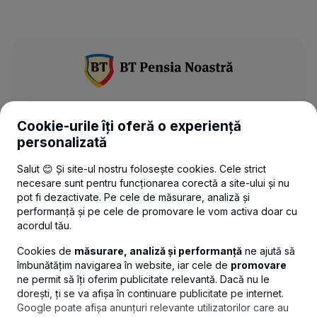
UTILE
Cookie-urile îți oferă o experiență
personalizată
LEGAL
Salut 😊 Și site-ul nostru folosește cookies. Cele strict
necesare sunt pentru funcționarea corectă a site-ului și nu
pot fi dezactivate. Pe cele de măsurare, analiză și
CONTACT
performanță și pe cele de promovare le vom activa doar cu
acordul tău.
Politica de confidențialitate
Politica de cookies
Setări cookies
Cookies de
măsurare, analiză și performanță
ne ajută să
îmbunătățim navigarea în website, iar cele de
promovare
ne permit să îți oferim publicitate relevantă. Dacă nu le
dorești, ți se va afișa în continuare publicitate pe internet.
Google poate afișa anunțuri relevante utilizatorilor care au
© Copyright 2026 Banca Transilvania.