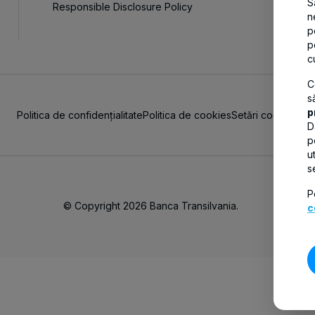
S
Responsible Disclosure Policy
n
p
p
c
C
s
p
Politica de confidențialitate
Politica de cookies
Setări cookies
D
p
u
s
P
© Copyright 2026 Banca Transilvania.
c