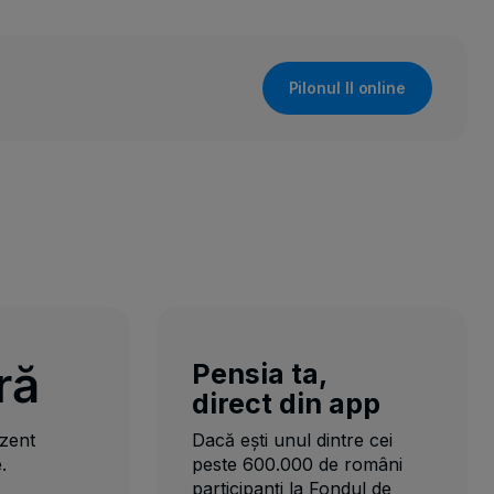
Pilonul II online
ră
Pensia ta,
direct din app
ezent
Dacă ești unul dintre cei
.
peste 600.000 de români
participanți la Fondul de