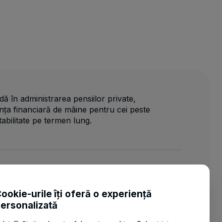
dă în administrarea pensiilor private,
nța financiară de mâine pentru cei peste
tabilitate pe termen lung.
CONTACT
ookie-urile îți oferă o experiență
T:
021 408 29 00
|
021 408 29 39
ersonalizată
E:
contact@btpensianoastra.ro
|