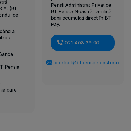
stră
Pensii Administrat Privat de
S.A. (BT
BT Pensia Noastră, verifică
ondul de
banii acumulați direct în BT
Pay.
 când a
ntru a
021 408 29 00
 Banca
T
contact@btpensianoastra.ro
BT Pensia
e
nia care