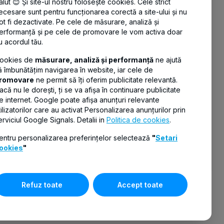
vreaupensie@btpensianoastra.ro
alut 😊 Și site-ul nostru folosește cookies. Cele strict
ecesare sunt pentru funcționarea corectă a site-ului și nu
A: Str. Gheorghe Polizu, Nr. 58-60, Etaj 8
ot fi dezactivate. Pe cele de măsurare, analiză și
(zona 2), Sector 1, București
erformanță și pe cele de promovare le vom activa doar
u acordul tău.
ookies de
măsurare, analiză și performanță
ne ajută
ă îmbunătățim navigarea în website, iar cele de
romovare
ne permit să îți oferim publicitate relevantă.
acă nu le dorești, ți se va afișa în continuare publicitate
e internet. Google poate afișa anunțuri relevante
tilizatorilor care au activat Personalizarea anunțurilor prin
erviciul Google Signals. Detalii in
Politica de cookies
.
entru personalizarea preferințelor selectează
"
Setari
ookies
"
Refuz toate
Accept toate