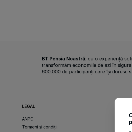
BT Pensia Noastră
: cu o experiență soli
transformăm economiile de azi în sigura
600.000 de participanți care își doresc s
LEGAL
C
ANPC
p
Termeni și condiții