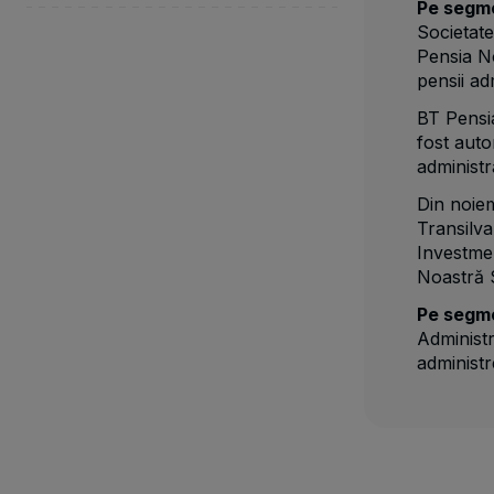
Pe segmen
Societate
Pensia N
pensii adm
BT Pensi
fost auto
administr
Din noie
Transilva
Investmen
Noastră
Pe segmen
Administr
administr