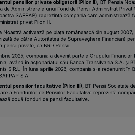
tul pensiilor private obligatorii (Pilon II)
, BT Pensia Noa
a de Administrare a unui Fond de Pensii Administrat Privat 
oastră SAFPAP) reprezintă compania care administrează f
inistrat privat Pilon II.
a Noastră activează pe piața românească din august 2007,
rizată de către Autoritatea de Supraveghere Financiară pe
a pensii private, ca BRD Pensii.
mbrie
2025, compania a devenit parte a Grupului Financiar
nia, având în acţionariatul său Banca Transilvania S.A. şi B
ts S.R.L .În luna aprilie 2026, compania s-a redenumit în 
 SAFPAP S.A.
tul pensiilor facultative (Pilon III),
BT Pensii Societate d
are a Fondurilor de Pensiilor Facultative reprezintă compa
ează două fonduri de pensii facultative.