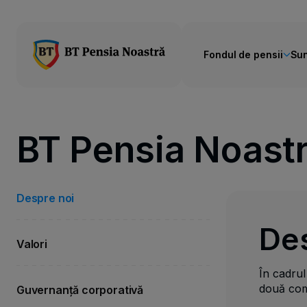
Fondul de pensii
Sun
BT Pensia Noast
Despre noi
Des
Valori
În cadrul
două comp
Guvernanță corporativă