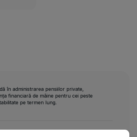
dă în administrarea pensiilor private,
nța financiară de mâine pentru cei peste
tabilitate pe termen lung.