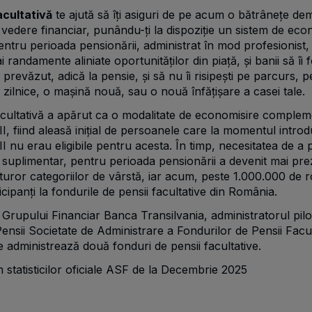
acultativă
te ajută să îți asiguri de pe acum o bătrânețe de
vedere financiar, punându-ți la dispoziție un sistem de eco
entru perioada pensionării, administrat în mod profesionist, 
i randamente aliniate oportunităților din piață, și banii să îi f
 prevăzut, adică la pensie, și să nu îi risipești pe parcurs, p
i zilnice, o mașină nouă, sau o nouă înfățișare a casei tale.
acultativă a apărut ca o modalitate de economisire comple
 II, fiind aleasă inițial de persoanele care la momentul introd
 II nu erau eligibile pentru acesta. În timp, necesitatea de a
suplimentar, pentru perioada pensionării a devenit mai pre
turor categoriilor de vârstă, iar acum, peste 1.000.000 de 
icipanți la fondurile de pensii facultative din România.
 Grupului Financiar Banca Transilvania, administratorul pilon
ensii Societate de Administrare a Fondurilor de Pensii Facul
e administrează două fonduri de pensii facultative.
statisticilor oficiale ASF de la Decembrie 2025