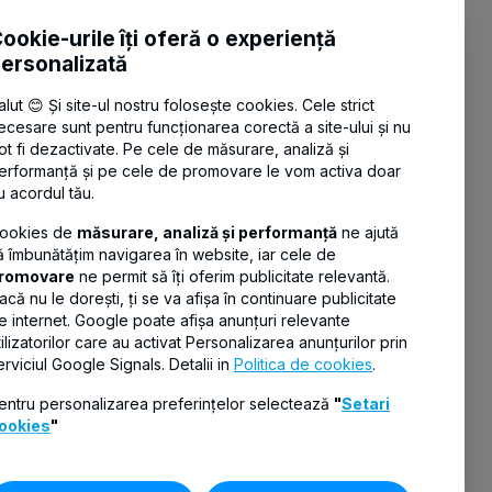
CONTACT
ookie-urile îți oferă o experiență
T:
021 408 29 00
|
021 408 29 39
ersonalizată
E:
contact@btpensianoastra.ro
|
vreaupensie@btpensianoastra.ro
alut 😊 Și site-ul nostru folosește cookies. Cele strict
ecesare sunt pentru funcționarea corectă a site-ului și nu
A: Str. Gheorghe Polizu, Nr. 58-60, Etaj 8
ot fi dezactivate. Pe cele de măsurare, analiză și
(zona 2), Sector 1, București
erformanță și pe cele de promovare le vom activa doar
u acordul tău.
ookies de
măsurare, analiză și performanță
ne ajută
ă îmbunătățim navigarea în website, iar cele de
romovare
ne permit să îți oferim publicitate relevantă.
acă nu le dorești, ți se va afișa în continuare publicitate
e internet. Google poate afișa anunțuri relevante
tilizatorilor care au activat Personalizarea anunțurilor prin
erviciul Google Signals. Detalii in
Politica de cookies
.
entru personalizarea preferințelor selectează
"
Setari
ookies
"