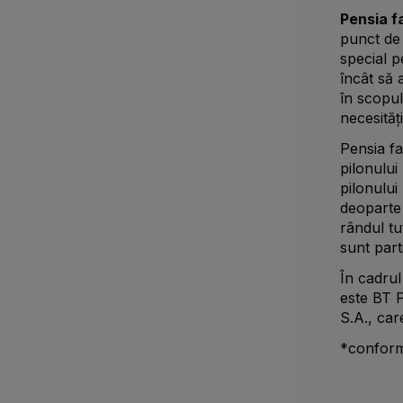
Pensia f
punct de 
special p
încât să a
în scopul
necesităț
Pensia f
pilonului
pilonului
deoparte 
rândul tu
sunt part
În cadrul
este BT P
S.A., car
*conform 