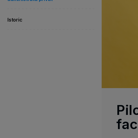
Istoric
Pil
fac