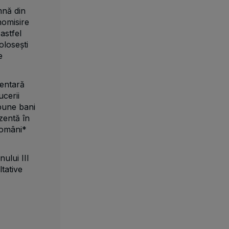
mnă din
nomisire
astfel
olosești
e
mentară
ucerii
 pune bani
zentă în
români*
ului III
tative