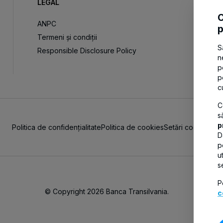
LEGAL
C
ANPC
p
Termeni și condiții
S
Responsible Disclosure Policy
n
p
p
c
C
s
p
Politica de confidențialitate
Politica de cookies
Setări cookies
D
p
u
s
P
© Copyright 2026 Banca Transilvania.
c