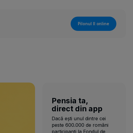
Pilonul II online
Pensia ta,
direct din app
Dacă ești unul dintre cei
peste 600.000 de români
participanți la Fondul de